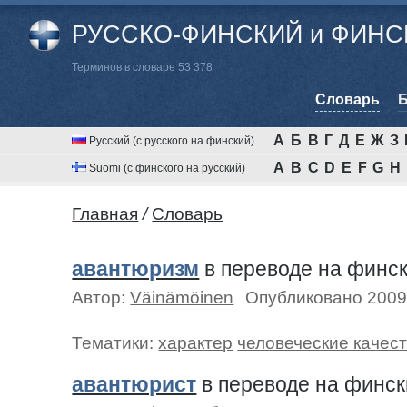
РУССКО-ФИНСКИЙ и ФИНСК
Терминов в словаре 53 378
Cловарь
Б
А
Б
В
Г
Д
Е
Ж
З
Русский (с русского на финский)
A
B
C
D
E
F
G
H
Suomi (с финского на русский)
Главная
/
Cловарь
авантюризм
в переводе на финс
Автор:
Väinämöinen
Опубликовано 2009
Тематики:
характер
человеческие качес
авантюрист
в переводе на финс