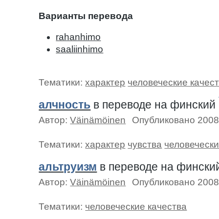
Варианты перевода
rahanhimo
saaliinhimo
Тематики:
характер
человеческие качес
алчность
в переводе на финский
Автор:
Väinämöinen
Опубликовано 2008
Тематики:
характер
чувства
человечески
альтруизм
в переводе на фински
Автор:
Väinämöinen
Опубликовано 2008
Тематики:
человеческие качества