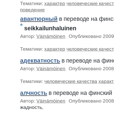
Тематики:
характер
человеческие качес
поведение
авантюрный
в переводе на финс
*
seikkailunhaluinen
Автор:
Väinämöinen
Опубликовано 2009
Тематики:
характер
человеческие качес
адекватность
в переводе на фи
Автор:
Väinämöinen
Опубликовано 2008
Тематики:
человеческие качества
харак
алчность
в переводе на финский
Автор:
Väinämöinen
Опубликовано 2008
жадность,