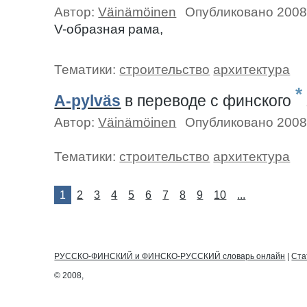
Автор:
Väinämöinen
Опубликовано 2008
V-образная рама,
Тематики:
строительство
архитектура
*
A-pylväs
в переводе c финского
Автор:
Väinämöinen
Опубликовано 2008
Тематики:
строительство
архитектура
1
2
3
4
5
6
7
8
9
10
...
РУССКО-ФИНСКИЙ и ФИНСКО-РУССКИЙ словарь онлайн
|
Ста
© 2008,