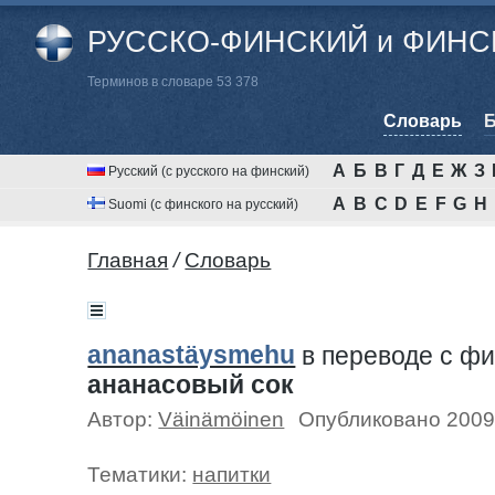
РУССКО-ФИНСКИЙ и ФИНСК
Терминов в словаре 53 378
Cловарь
Б
А
Б
В
Г
Д
Е
Ж
З
Русский (с русского на финский)
A
B
C
D
E
F
G
H
Suomi (с финского на русский)
Главная
/
Cловарь
ananastäysmehu
в переводе c ф
ананасовый сок
Автор:
Väinämöinen
Опубликовано 2009
Тематики:
напитки