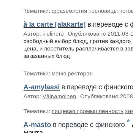
Тематики:
фразеология
пословицы
пого
à la carte [alakarte]
в переводе c 
Автор:
kielinero
Опубликовано 2011-08-
свободный выбор блюд, против каждого 
цена, и посетитель расплачивается в за
заказанных блюд
Тематики:
меню
ресторан
A-amylaasi
в переводе c финског
Автор:
Väinämöinen
Опубликовано 2008
Тематики:
пищевая промышленность
хи
*
A-masto
в переводе c финского
мачта