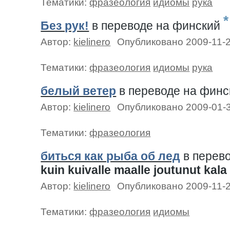
Тематики:
фразеология
идиомы
рука
*
Без рук!
в переводе на финский
Автор:
kielinero
Опубликовано 2009-11-
Тематики:
фразеология
идиомы
рука
белый ветер
в переводе на фин
Автор:
kielinero
Опубликовано 2009-01-
Тематики:
фразеология
биться как рыба об лед
в перев
kuin kuivalle maalle joutunut kala
Автор:
kielinero
Опубликовано 2009-11-
Тематики:
фразеология
идиомы