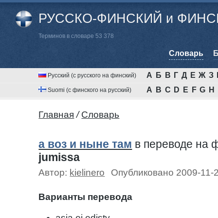
РУССКО-ФИНСКИЙ и ФИНСК
Терминов в словаре 53 378
Cловарь
Б
А
Б
В
Г
Д
Е
Ж
З
Русский (с русского на финский)
A
B
C
D
E
F
G
H
Suomi (с финского на русский)
Главная
/
Cловарь
а воз и ныне там
в переводе на 
jumissa
Автор:
kielinero
Опубликовано 2009-11-
Варианты перевода
asia ei edisty