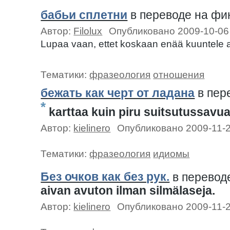
бабьи сплетни
в переводе на ф
Автор:
Filolux
Опубликовано 2009-10-06
Lupaa vaan, ettet koskaan enää kuuntele a
Тематики:
фразеология
отношения
бежать как черт от ладана
в пер
*
karttaa kuin piru suitsutussavu
Автор:
kielinero
Опубликовано 2009-11-
Тематики:
фразеология
идиомы
Без очков как без рук.
в перевод
aivan avuton ilman silmälaseja.
Автор:
kielinero
Опубликовано 2009-11-