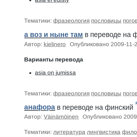
Тематики:
фразеология
пословицы
пого
а воз и ныне там
в переводе на 
Автор:
kielinero
Опубликовано 2009-11-
Варианты перевода
asia on jumissa
Тематики:
фразеология
пословицы
пого
анафора
в переводе на финский
Автор:
Väinämöinen
Опубликовано 2009
Тематики:
литература
лингвистика
фило