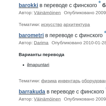
*
barokki
в переводе c финского
б
Автор:
Väinämöinen
Опубликовано 2009
Тематики:
искусство
архитектура
barometri
в переводе c финского
Автор:
Darima
Опубликовано 2010-01-2
Варианты перевода
ilmapuntari
Тематики:
физика
инвентарь
оборудова
barrakuda
в переводе c финского
Автор:
Väinämöinen
Опубликовано 2009