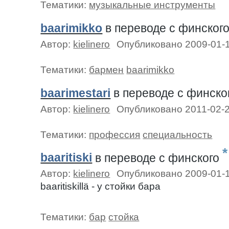
Тематики:
музыкальные инструменты
baarimikko
в переводе c финског
Автор:
kielinero
Опубликовано 2009-01-
Тематики:
бармен
baarimikko
baarimestari
в переводе c финско
Автор:
kielinero
Опубликовано 2011-02-
Тематики:
профессия
специальность
*
baaritiski
в переводе c финского
Автор:
kielinero
Опубликовано 2009-01-
baaritiskillä - у стойки бара
Тематики:
бар
стойка