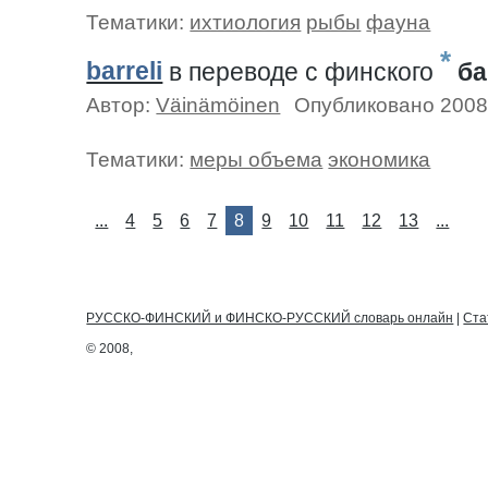
Тематики:
ихтиология
рыбы
фауна
*
barreli
в переводе c финского
б
Автор:
Väinämöinen
Опубликовано 2008
Тематики:
меры объема
экономика
...
4
5
6
7
8
9
10
11
12
13
...
РУССКО-ФИНСКИЙ и ФИНСКО-РУССКИЙ словарь онлайн
|
Ста
© 2008,