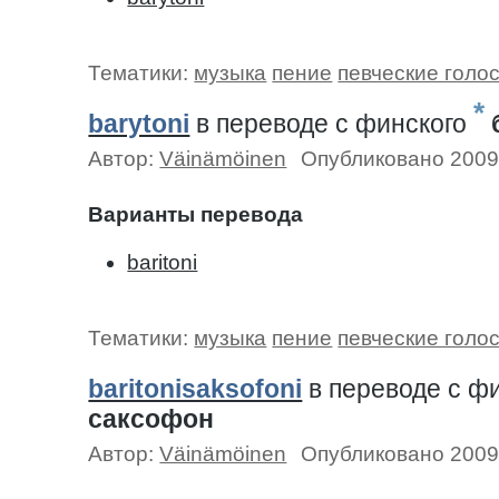
Тематики:
музыка
пение
певческие голо
*
barytoni
в переводе c финского
Автор:
Väinämöinen
Опубликовано 2009
Варианты перевода
baritoni
Тематики:
музыка
пение
певческие голо
baritonisaksofoni
в переводе c ф
саксофон
Автор:
Väinämöinen
Опубликовано 2009