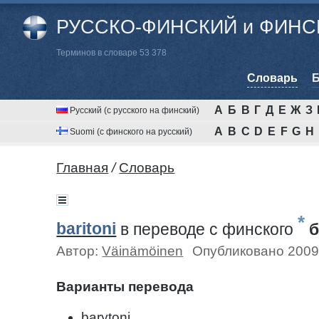
РУССКО-ФИНСКИЙ и ФИНСК
Терминов в словаре 53 378
Cловарь
Б
А
Б
В
Г
Д
Е
Ж
З
Русский (с русского на финский)
A
B
C
D
E
F
G
H
Suomi (с финского на русский)
Главная
/
Cловарь
*
baritoni
в переводе c финского
б
Автор:
Väinämöinen
Опубликовано 2009
Варианты перевода
barytoni