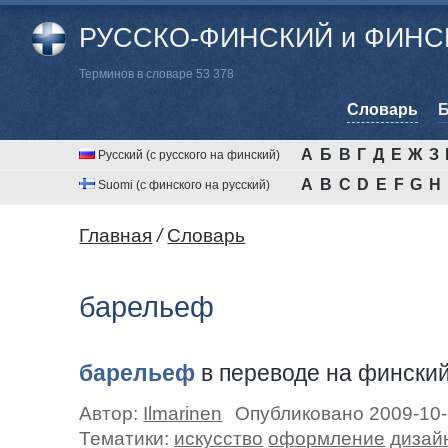
РУССКО-ФИНСКИЙ и ФИНСК
Терминов в словаре 53 378
Cловарь
Б
А
Б
В
Г
Д
Е
Ж
З
Русский (с русского на финский)
A
B
C
D
E
F
G
H
Suomi (с финского на русский)
Главная
/
Cловарь
барельеф
барельеф
в переводе на фински
Автор:
Ilmarinen
Опубликовано 2009-10
Тематики:
искусство
оформление
дизай