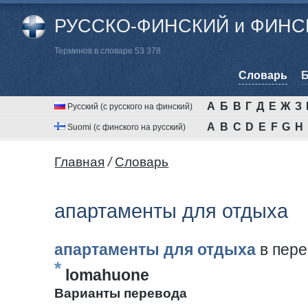
РУССКО-ФИНСКИЙ и ФИНСК
Терминов в словаре 53 378
Cловарь
Б
А
Б
В
Г
Д
Е
Ж
З
Русский (с русского на финский)
A
B
C
D
E
F
G
H
Suomi (с финского на русский)
Главная
/
Cловарь
апартаменты для отдыха
апартаменты для отдыха
в пере
*
lomahuone
Варианты перевода