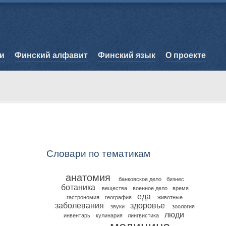
и
Финский алфавит
Финский язык
О проекте
Словари по тематикам
анатомия
банковское дело
бизнес
ботаника
вещества
военное дело
время
еда
гастрономия
география
животные
заболевания
здоровье
звуки
зоология
люди
инвентарь
кулинария
лингвистика