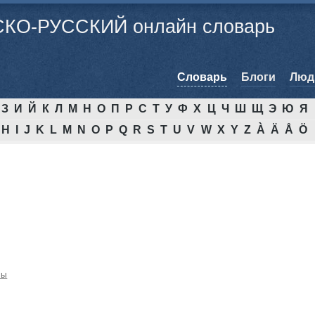
КО-РУССКИЙ онлайн словарь
Cловарь
Блоги
Люд
З
И
Й
К
Л
М
Н
О
П
Р
С
Т
У
Ф
Х
Ц
Ч
Ш
Щ
Э
Ю
Я
H
I
J
K
L
M
N
O
P
Q
R
S
T
U
V
W
X
Y
Z
À
Ä
Å
Ö
ны