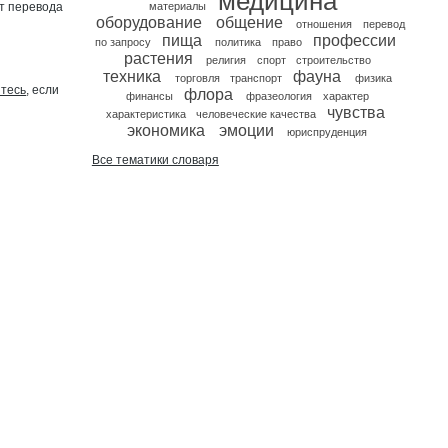
медицина
т перевода
материалы
оборудование
общение
отношения
перевод
пища
профессии
по запросу
политика
право
растения
религия
спорт
строительство
техника
фауна
торговля
транспорт
физика
йтесь
, если
флора
финансы
фразеология
характер
чувства
характеристика
человеческие качества
экономика
эмоции
юриспруденция
Все тематики словаря