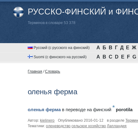
РУССКО-ФИНСКИЙ и ФИНС
Терминов в словаре 53 378
А
Б
В
Г
Д
Е
Ж
Русский (с русского на финский)
A
B
C
D
E
F
G
Suomi (с финского на русский)
Главная
/
Cловарь
оленья ферма
*
оленья ферма
в переводе на финский
porotila
Автор:
kielinero
Опубликовано 2016-01-12
в разделе
Терми
Тематики:
оленеводство
сельское хозяйство
Лапландия