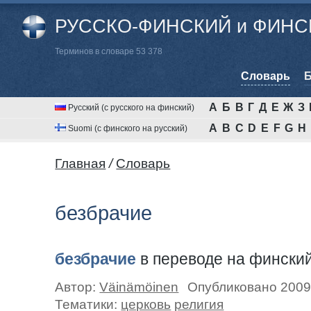
РУССКО-ФИНСКИЙ и ФИНСК
Терминов в словаре 53 378
Cловарь
Б
А
Б
В
Г
Д
Е
Ж
З
Русский (с русского на финский)
A
B
C
D
E
F
G
H
Suomi (с финского на русский)
Главная
/
Cловарь
безбрачие
безбрачие
в переводе на фински
Автор:
Väinämöinen
Опубликовано 2009
Тематики:
церковь
религия