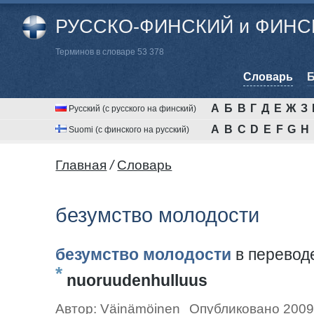
РУССКО-ФИНСКИЙ и ФИНСК
Терминов в словаре 53 378
Cловарь
Б
А
Б
В
Г
Д
Е
Ж
З
Русский (с русского на финский)
A
B
C
D
E
F
G
H
Suomi (с финского на русский)
Главная
/
Cловарь
безумство молодости
безумство молодости
в перевод
*
nuoruudenhulluus
Автор:
Väinämöinen
Опубликовано 2009