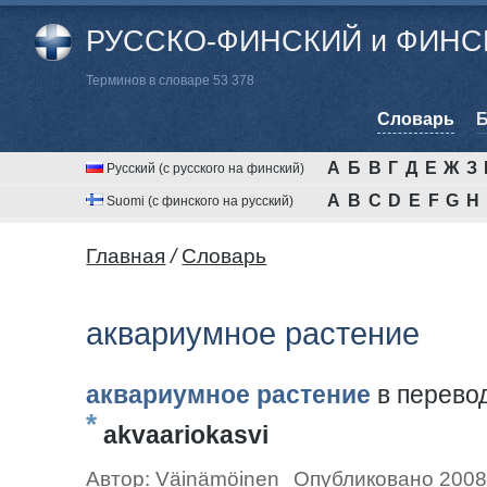
РУССКО-ФИНСКИЙ и ФИНСК
Терминов в словаре 53 378
Cловарь
Б
А
Б
В
Г
Д
Е
Ж
З
Русский (с русского на финский)
A
B
C
D
E
F
G
H
Suomi (с финского на русский)
Главная
/
Cловарь
аквариумное растение
аквариумное растение
в перево
*
akvaariokasvi
Автор:
Väinämöinen
Опубликовано 2008