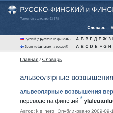
РУССКО-ФИНСКИЙ и ФИНСК
Терминов в словаре 53 378
Cловарь
Б
А
Б
В
Г
Д
Е
Ж
З
Русский (с русского на финский)
A
B
C
D
E
F
G
H
Suomi (с финского на русский)
Главная
/
Cловарь
альвеолярные возвышения
альвеолярные возвышения вер
*
переводе на финский
yläleuanl
Автор:
kielinero
Опубликовано 2009-09-