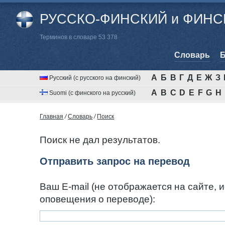
РУССКО-ФИНСКИЙ и ФИНСК
Терминов в словаре 53 378
Cловарь
Б
А
Б
В
Г
Д
Е
Ж
З
Русский (с русского на финский)
A
B
C
D
E
F
G
H
Suomi (с финского на русский)
Главная
/
Cловарь
/
Поиск
Поиск не дал результатов.
Отправить запрос на перевод
Ваш E-mail (не отображается на сайте, 
оповещения о переводе):