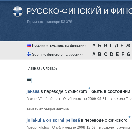
РУССКО-ФИНСКИЙ и ФИНС
Терминов в словаре 53 378
А
Б
В
Г
Д
Е
Ж
Русский (с русского на финский)
A
B
C
D
E
F
G
Suomi (с финского на русский)
Главная
/
Cловарь
*
jaksaa
в переводе c финского
быть в состоянии
Автор:
Väinämöinen
Опубликовано 2009-05-31
в раделе
Те
Тематики:
общая лексика
*
jollakulla on sormi pelissä
в переводе c финского
Автор:
Filolux
Опубликовано 2009-12-03
в раделе
Термины