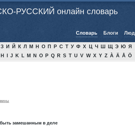
КО-РУССКИЙ онлайн словарь
Cловарь
Блоги
Люд
З
И
Й
К
Л
М
Н
О
П
Р
С
Т
У
Ф
Х
Ц
Ч
Ш
Щ
Э
Ю
Я
H
I
J
K
L
M
N
O
P
Q
R
S
T
U
V
W
X
Y
Z
À
Ä
Å
Ö
рмины
быть замешанным в деле