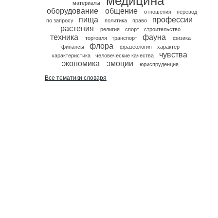
медицина
материалы
оборудование
общение
отношения
перевод
пища
профессии
по запросу
политика
право
растения
религия
спорт
строительство
техника
фауна
торговля
транспорт
физика
флора
финансы
фразеология
характер
чувства
характеристика
человеческие качества
экономика
эмоции
юриспруденция
Все тематики словаря