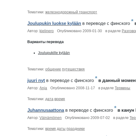
Тематики:
железнодорожный транспорт
*
Joulupukin luokse kylään
в переводе c финского
Автор:
kielinero
Опубликовано 2009-01-30
в раделе
Разгово
Варианты перевода
Joulupukille kylään
Тематики:
общение
путешествия
*
juuri nyt
в переводе c финского
в данный момен
Автор:
Anja
Опубликовано 2008-11-17
в раделе
Термины
Тематики:
дата
время
*
Juhannusaattona
в переводе c финского
в канун
Автор:
Väinämöinen
Опубликовано 2009-07-02
в раделе
Те
Тематики:
время
даты
праздники