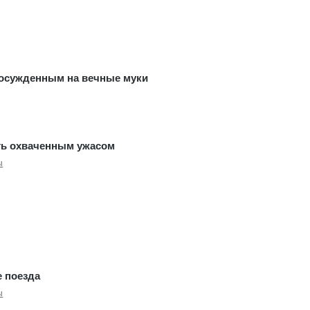
осужденным на вечные муки
ь охваченным ужасом
ы
е поезда
ы