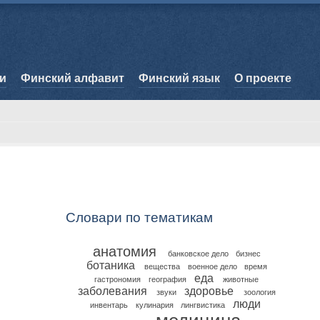
и
Финский алфавит
Финский язык
О проекте
Словари по тематикам
анатомия
банковское дело
бизнес
ботаника
вещества
военное дело
время
еда
гастрономия
география
животные
заболевания
здоровье
звуки
зоология
люди
инвентарь
кулинария
лингвистика