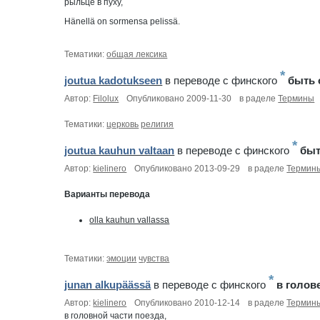
рыльце в пуху,
Hänellä on sormensa pelissä.
Тематики:
общая лексика
*
joutua kadotukseen
в переводе c финского
быть 
Автор:
Filolux
Опубликовано 2009-11-30
в раделе
Термины
Тематики:
церковь
религия
*
joutua kauhun valtaan
в переводе c финского
быт
Автор:
kielinero
Опубликовано 2013-09-29
в раделе
Термин
Варианты перевода
olla kauhun vallassa
Тематики:
эмоции
чувства
*
junan alkupäässä
в переводе c финского
в голов
Автор:
kielinero
Опубликовано 2010-12-14
в раделе
Термин
в головной части поезда,