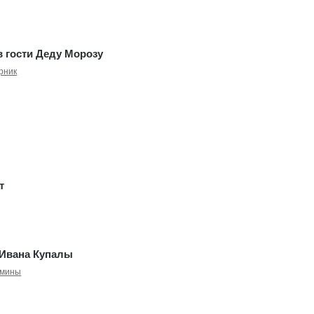
в гости Деду Морозу
рник
т
 Ивана Купалы
рмины