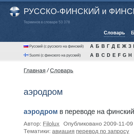
РУССКО-ФИНСКИЙ и ФИНСК
Терминов в словаре 53 378
Cловарь
Б
А
Б
В
Г
Д
Е
Ж
З
Русский (с русского на финский)
A
B
C
D
E
F
G
H
Suomi (с финского на русский)
Главная
/
Cловарь
аэродром
аэродром
в переводе на фински
Автор:
Filolux
Опубликовано 2009-11-09
Тематики:
авиация
перевод по запросу