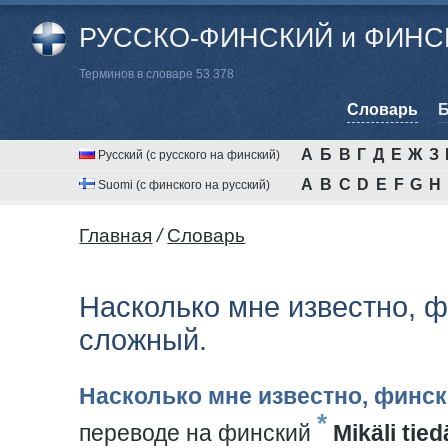
РУССКО-ФИНСКИЙ и ФИНСК
Терминов в словаре 53 378
Cловарь
Б
А
Б
В
Г
Д
Е
Ж
З
Русский (с русского на финский)
A
B
C
D
E
F
G
H
Suomi (с финского на русский)
Главная
/
Cловарь
Насколько мне известно, 
сложный.
Насколько мне известно, финс
*
переводе на финский
Mikäli tie