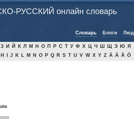
КО-РУССКИЙ онлайн словарь
Cловарь
Блоги
Люд
З
И
Й
К
Л
М
Н
О
П
Р
С
Т
У
Ф
Х
Ц
Ч
Ш
Щ
Э
Ю
Я
H
I
J
K
L
M
N
O
P
Q
R
S
T
U
V
W
X
Y
Z
À
Ä
Å
Ö
oite
орник