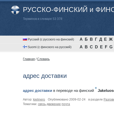
РУССКО-ФИНСКИЙ и ФИНС
Терминов в словаре 53 378
А
Б
В
Г
Д
Е
Ж
Русский (с русского на финский)
A
B
C
D
E
F
G
Suomi (с финского на русский)
Главная
/
Cловарь
адрес доставки
*
адрес доставки
в переводе на финский
Jakeluos
Автор:
kielinero
Опубликовано 2009-02-24
в разделе
Разгов
Тематики:
связь
движение
почта