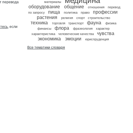
медицина
т перевода
материалы
оборудование
общение
отношения
перевод
пища
профессии
по запросу
политика
право
растения
религия
спорт
строительство
техника
фауна
торговля
транспорт
физика
йтесь
, если
флора
финансы
фразеология
характер
чувства
характеристика
человеческие качества
экономика
эмоции
юриспруденция
Все тематики словаря