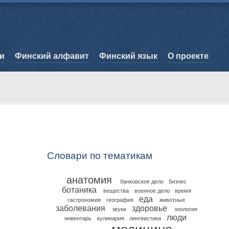
и
Финский алфавит
Финский язык
О проекте
Словари по тематикам
анатомия
банковское дело
бизнес
ботаника
вещества
военное дело
время
еда
гастрономия
география
животные
заболевания
здоровье
звуки
зоология
люди
инвентарь
кулинария
лингвистика