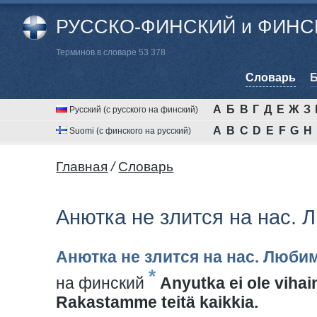
РУССКО-ФИНСКИЙ и ФИНСК
Терминов в словаре 53 378
Cловарь
Б
А
Б
В
Г
Д
Е
Ж
З
Русский (с русского на финский)
A
B
C
D
E
F
G
H
Suomi (с финского на русский)
Главная
/
Cловарь
Анютка не злится на нас. 
Анютка не злится на нас. Любим
*
на финский
Anyutka ei ole vihai
Rakastamme teitä kaikkia.