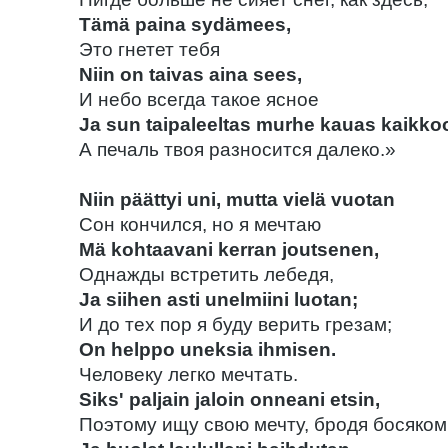
Tämä paina sydämees,
Это гнетет тебя
Niin on taivas aina sees,
И небо всегда такое ясное
Ja sun taipaleeltas murhe kauas kaikko
А печаль твоя разносится далеко.»
Niin päättyi uni, mutta vielä vuotan
Сон кончился, но я мечтаю
Mä kohtaavani kerran joutsenen,
Однажды встретить лебедя,
Ja siihen asti unelmiini luotan;
И до тех пор я буду верить грезам;
On helppo uneksia ihmisen.
Человеку легко мечтать.
Siks' paljain jaloin onneani etsin,
Поэтому ищу свою мечту, бродя босяком