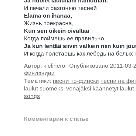
Ja huolet laulullani haihdutan.
И печали разгоняю песней
Elämä on ihanaa,
Жизнь прекрасна,
Kun sen oikein oivaltaa
Когда поймешь ее правильно,
Ja kun lentää siivin valkein niin kuin jou
И когда полетаешь как лебедь на белых 
Автор:
kielinero
Опубликовано 2011-03-
Финляндии
Тематики:
песни по-фински
песни на фи
laulut suomeksi
venäjäksi käännetyt laulut
songs
Комментарии к статье