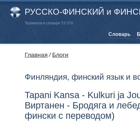
РУССКО-ФИНСКИЙ и ФИНСК
Терминов в словаре 53 378
Cловарь
Б
Главная
/
Блоги
Финляндия, финский язык и в
Tapani Kansa - Kulkuri ja J
Виртанен - Бродяга и лебед
фински с переводом)