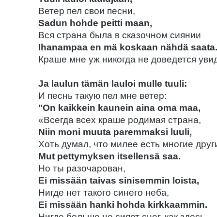
Ветер пел свои песни,
Sadun hohde peitti maan,
Вся страна была в сказочном сиянии
Ihanampaa en mä koskaan nähdä saata
Краше мне уж никогда не доведется увид
Ja laulun tämän lauloi mulle tuuli:
И песнь такую пел мне ветер:
"On kaikkein kaunein aina oma maa,
«Всегда всех краше родимая страна,
Niin moni muuta paremmaksi luuli,
Хоть думал, что милее есть многие друг
Mut pettymyksen itsellensä saa.
Но ты разочарован,
Ei missään taivas sinisemmin loista,
Нигде нет такого синего неба,
Ei missään hanki hohda kirkkaammin.
Нигде больше не сияет снег, как здесь,