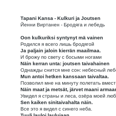
Tapani Kansa - Kulkuri ja Joutsen
Йенни Виртанен - Бродяга и лебедь
Oon kulkuriksi syntynyt mä vainen
Родился я всего лишь бродягой
Ja paljain jaloin kierrän maailmaa.
И брожу по свету с босыми ногами
Näin kerran unta: joutsen taivahainen
Однажды снится мне сон: небесный леб
Mun antoi hetken kanssaan taivaltaa.
Позволил мне на минуту полетать вмест
Näin maat ja metsät, järvet maani armaa
Увидел я страны и леса, озёра моей лю
Sen kaiken sinitaivahalta näin.
Все это я видел с синего неба.
Tuuli lauloi laulujaan,