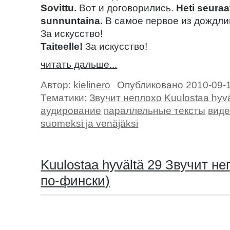
Sovittu.
Вот и договорились.
Heti seura
sunnuntaina.
В самое первое из дождли
За искусство!
Taiteelle!
За искусство!
читать дальше...
Автор:
kielinero
Опубликовано 2010-09-
Тематики:
Звучит неплохо
Kuulostaa hyvä
аудирование
параллельные тексты
виде
suomeksi ja venäjäksi
Kuulostaa hyvältä 29 Звучит н
по-фински)