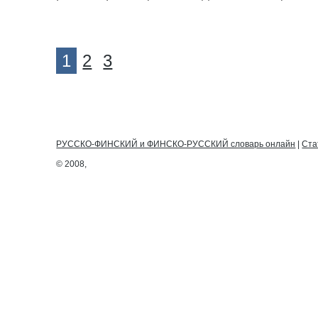
1
2
3
РУССКО-ФИНСКИЙ и ФИНСКО-РУССКИЙ словарь онлайн
|
Ста
© 2008,