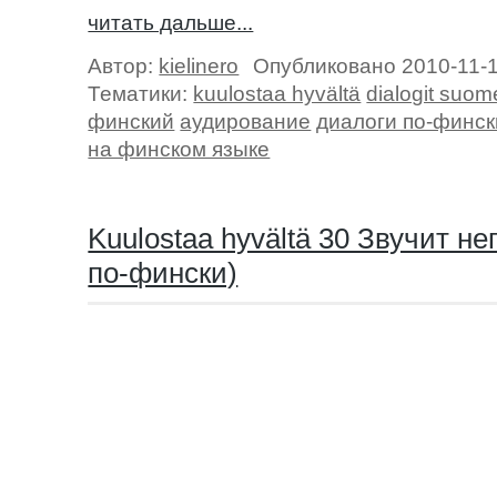
читать дальше...
Автор:
kielinero
Опубликовано 2010-11-
Тематики:
kuulostaa hyvältä
dialogit suom
финский
аудирование
диалоги по-финск
на финском языке
Kuulostaa hyvältä 30 Звучит н
по-фински)