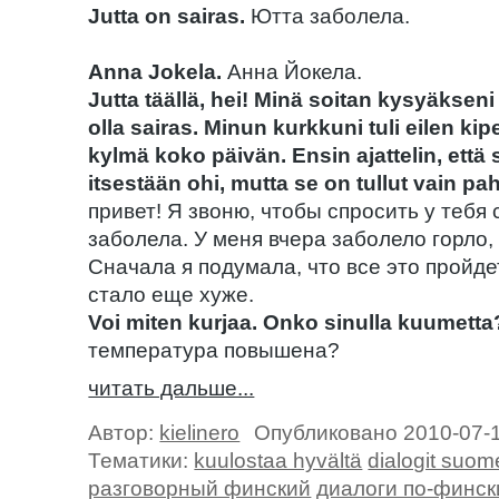
Jutta on sairas.
Ютта заболела.
Anna Jokela.
Анна Йокела.
Jutta täällä, hei! Minä soitan kysyäksen
olla sairas. Minun kurkkuni tuli eilen kip
kylmä koko päivän. Ensin ajattelin, ett
itsestään ohi, mutta se on tullut vain p
привет! Я звоню, чтобы спросить у тебя 
заболела. У меня вчера заболело горло,
Сначала я подумала, что все это пройде
стало еще хуже.
Voi miten kurjaa. Onko sinulla kuumetta
температура повышена?
читать дальше...
Автор:
kielinero
Опубликовано 2010-07-
Тематики:
kuulostaa hyvältä
dialogit suom
разговорный финский
диалоги по-финск