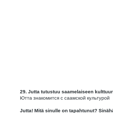
29. Jutta tutustuu saamelaiseen kulttuur
Ютта знакомится с саамской культурой
Jutta! Mitä sinulle on tapahtunut? Sinähä