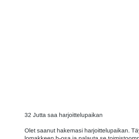
32 Jutta saa harjoittelupaikan
Olet saanut hakemasi harjoittelupaikan. T
lomakkeen b-osa ja palauta se toimistoomm