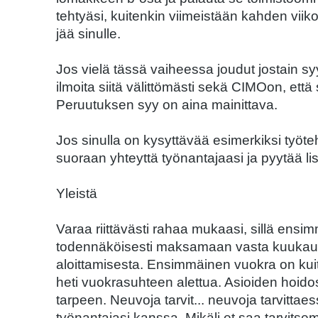
tehtyäsi, kuitenkin viimeistään kahden vii
jää sinulle.
Jos vielä tässä vaiheessa joudut jostain sy
ilmoita siitä välittömästi sekä CIMOon, että
Peruutuksen syy on aina mainittava.
Jos sinulla on kysyttävää esimerkiksi työteht
suoraan yhteyttä työnantajaasi ja pyytää lis
Yleistä
Varaa riittävästi rahaa mukaasi, sillä ensi
todennäköisesti maksamaan vasta kuukaud
aloittamisesta. Ensimmäinen vuokra on ku
heti vuokrasuhteen alettua. Asioiden hoid
tarpeen. Neuvoja tarvit... neuvoja tarvittae
työnantajasi kanssa. Mikäli et saa tarvitse