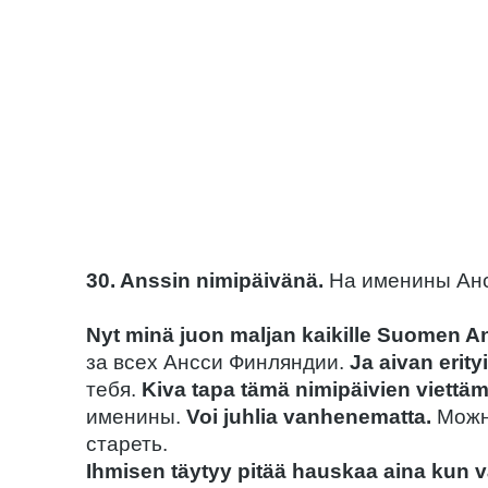
30. Anssin nimipäivänä.
На именины Анс
Nyt minä juon maljan kaikille Suomen An
за всех Ансси Финляндии.
Ja aivan erityi
тебя.
Kiva tapa tämä nimipäivien viettäm
именины.
Voi juhlia vanhenematta.
Можн
стареть.
Ihmisen täytyy pitää hauskaa aina kun v