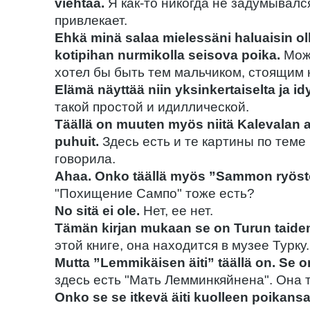
viehtää.
Я как-то никогда не задумывался
привлекает.
Ehkä minä salaa mielessäni haluaisin olla
kotipihan nurmikolla seisova poika.
Може
хотел бы быть тем мальчиком, стоящим 
Elämä näyttää niin yksinkertaiselta ja idyl
такой простой и идиллической.
Täällä on muuten myös niitä Kalevalan a
puhuit.
Здесь есть и те картины по теме
говорила.
Ahaa. Onko täällä myös ”Sammon ryös
"Похищение Сампо" тоже есть?
No sitä ei ole.
Нет, ее нет.
Tämän kirjan mukaan se on Turun taid
этой книге, она находится в музее Турку.
Mutta ”Lemmikäisen äiti” täällä on. Se o
здесь есть "Мать Лемминкяйнена". Она 
Onko se se itkevä äiti kuolleen poikans