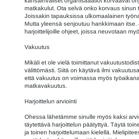
kansainväliset organisaaatiot korvaavat ohj
matkakulut. Ota selvä onko korvaus sinun
Joissakin tapauksissa ulkomaalainen työna
Mutta yleensä senjoutuu hankkimaan itse. 
harjoittelijoille ohjeet, joissa neuvotaan
Vakuutus
Mikäli et ole vielä toimittanut vakuutustod
välittömästi. Siitä on käytävä ilmi vakuut
että vakuutus on voimassa myös työaikana j
matkavakuutus.
Harjoittelun arviointi
Ohessa lähetämme sinulle myös kaksi arvio
täytettävä harjoittelun päätyttyä. Täytä toin
ja toinen harjoittelumaan kielellä. Mielipite