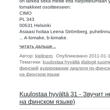
on tärkeä sekä meille että harjoittelumaan 
lomakkeet osoitteeseen:
CIMO
PL 343
00531 Helsinki
Asiaasi hoitaa Leena Strömberg, puhelinn
... A-lomake, b-lomake.
читать дальше...
Автор:
kielinero
Опубликовано 2011-01-
Тематики:
kuulostaa hyvältä
dialogit suom
финский
аудирование
диалоги по-финск
на финском языке
Kuulostaa hyvältä 31 - Звучит 
на финском языке)