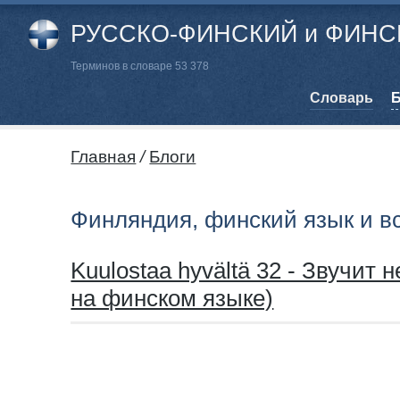
РУССКО-ФИНСКИЙ и ФИНСК
Терминов в словаре 53 378
Cловарь
Б
Главная
/
Блоги
Финляндия, финский язык и в
Kuulostaa hyvältä 32 - Звучит 
на финском языке)