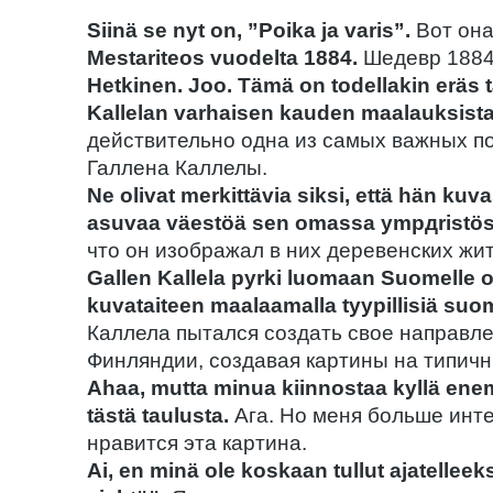
Siinä se nyt on, ”Poika ja varis”.
Вот она
Mestariteos vuodelta 1884.
Шедевр 1884
Hetkinen. Joo. Tämä on todellakin eräs 
Kallelan varhaisen kauden maalauksista
действительно одна из самых важных п
Галлена Каллелы.
Ne olivat merkittävia siksi, että hän kuva
asuvaa väestöä sen omassa ympдristös
что он изображал в них деревенских жи
Gallen Kallela pyrki luomaan Suomelle 
kuvataiteen maalaamalla tyypillisiä suom
Каллела пытался создать свое направле
Финляндии, создавая картины на типич
Ahaa, mutta minua kiinnostaa kyllä ene
tästä taulusta.
Ага. Но меня больше инте
нравится эта картина.
Ai, en minä ole koskaan tullut ajatellee