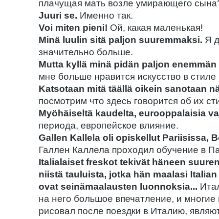
плачущая мать возле умирающего сына
Juuri se.
Именно так.
Voi miten pieni!
Ой, какая маленькая!
Minä luulin sitä paljon suuremmaksi.
Я д
значительно больше.
Mutta kyllä minä pidän paljon enemmän re
мне больше нравится искусство в стиле
Katsotaan mitä täällä oikein sanotaan nä
посмотрим что здесь говорится об их ст
Myöhäiseltä kaudelta, eurooppalaisia vai
периода, европейское влияние.
Gallen Kallela oli opiskellut Pariisissa, Be
Галлен Каллела проходил обучение в П
Italialaiset freskot tekivät häneen suur
niistä tauluista, jotka hän maalasi Ital
ovat seinämaalausten luonnoksia...
Итал
на него большое впечатление, и многие 
рисовал после поездки в Италию, являют