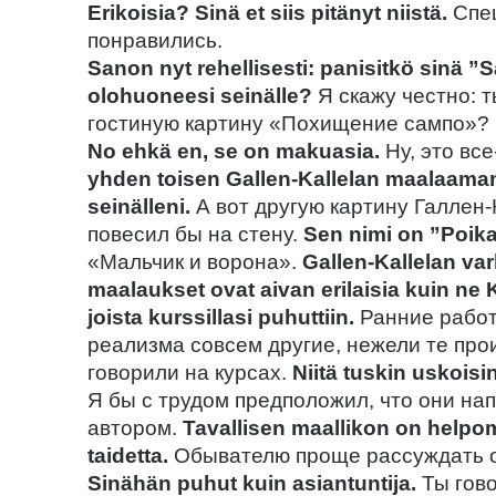
Erikoisia? Sinä et siis pitänyt niistä.
Спец
понравились.
Sanon nyt rehellisesti: panisitkö sinä
olohuoneesi seinälle?
Я скажу честно: т
гостиную картину «Похищение сампо»?
No ehkä en, se on makuasia.
Ну, это все
yhden toisen Gallen-Kallelan maalaaman
seinälleni.
А вот другую картину Галлен
повесил бы на стену.
Sen nimi on ”Poika 
«Мальчик и ворона».
Gallen-Kallelan varh
maalaukset ovat aivan erilaisia kuin ne 
joista kurssillasi puhuttiin.
Ранние работ
реализма совсем другие, нежели те про
говорили на курсах.
Niitä tuskin uskois
Я бы с трудом предположил, что они на
автором.
Tavallisen maallikon on helpom
taidetta.
Обывателю проще рассуждать о 
Sinähän puhut kuin asiantuntija.
Ты гово