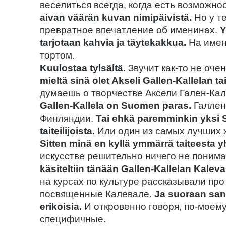
веселиться всегда, когда есть возможно
aivan väärän kuvan nimipäivistä.
Но у т
превратное впечатление об именинах.
Y
tarjotaan kahvia ja täytekakkua.
На имен
тортом.
Kuulostaa tylsältä.
Звучит как-то не оче
mieltä sinä olet Akseli Gallen-Kallelan ta
думаешь о творчестве Аксели Гален-Ка
Gallen-Kallela on Suomen paras.
Галлен
Финляндии.
Tai ehkä paremminkin yksi
taiteilijoista.
Или один из самых лучших 
Sitten minä en kyllä ymmärrä taiteesta y
искусстве решительно ничего не поним
käsiteltiin tänään Gallen-Kallelan Kaleval
на курсах по культуре рассказывали пр
посвященные Калевале.
Ja suoraan san
erikoisia.
И откровенно говоря, по-моему
специфичные.