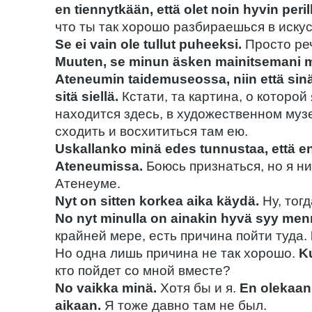
en tiennytkään, että olet noin hyvin perill
что ты так хорошо разбираешься в искус
Se ei vain ole tullut puheeksi.
Просто реч
Muuten, se minun äsken mainitsemani m
Ateneumin taidemuseossa, niin että sin
sitä siellä.
Кстати, та картина, о которой
находится здесь, в художественном муз
сходить и восхититься там ею.
Uskallanko minä edes tunnustaa, että e
Ateneumissa.
Боюсь признаться, но я ни
Атенеуме.
Nyt on sitten korkea aika käydä.
Ну, тог
No nyt minulla on ainakin hyvä syy men
крайней мере, есть причина пойти туда.
Но одна лишь причина не так хорошо.
K
кто пойдет со мной вместе?
No vaikka minä.
Хотя бы и я.
En olekaan 
aikaan.
Я тоже давно там не был.