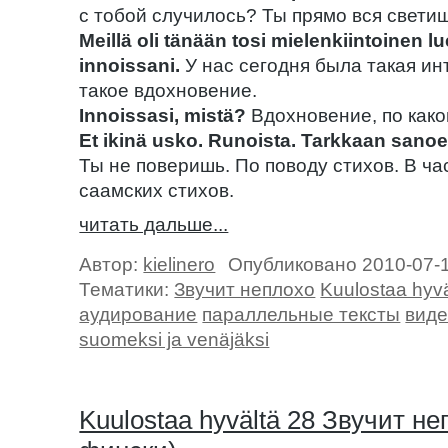
с тобой случилось? Ты прямо вся свети
Meillä oli tänään tosi mielenkiintoinen l
innoissani.
У нас сегодня была такая ин
такое вдохновение.
Innoissasi, mistä?
Вдохновение, по како
Et ikinä usko. Runoista. Tarkkaan sanoe
Ты не поверишь. По поводу стихов. В ча
саамских стихов.
читать дальше...
Автор:
kielinero
Опубликовано 2010-07-
Тематики:
Звучит неплохо
Kuulostaa hyvä
аудирование
параллельные тексты
виде
suomeksi ja venäjäksi
Kuulostaa hyvältä 28 Звучит не