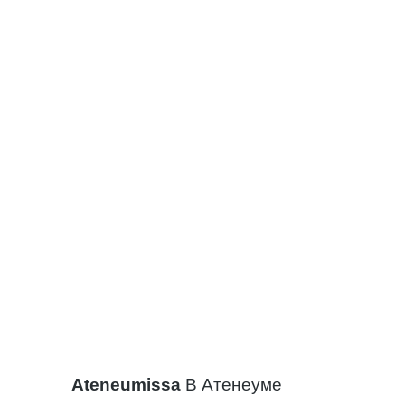
Ateneumissa
В Атенеуме