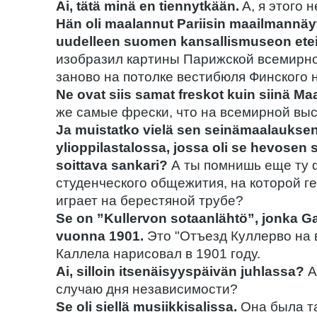
Ai, tätä minä en tiennytkään.
A, я этого н
Hän oli maalannut Pariisin maailmannäy
uudelleen suomen kansallismuseon eteis
изобразил картины Парижской всемирно
заново на потолке вестибюля Финского 
Ne ovat siis samat freskot kuin siinä M
же самые фрески, что на всемирной выс
Ja muistatko vielä sen seinämaalaukse
ylioppilastalossa, jossa oli se hevosen 
soittava sankari?
А ты помнишь еще ту 
студенческого общежития, на которой ге
играет на берестяной трубе?
Se on ”Kullervon sotaanlähtö”, jonka Ga
vuonna 1901.
Это "Отъезд Куллерво на 
Каллела нарисовал в 1901 году.
Ai, silloin itsenäisyyspäivän juhlassa?
А
случаю дня независимости?
Se oli siellä musiikkisalissa.
Она была та