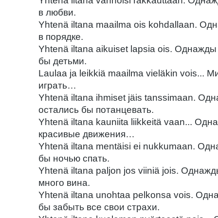
Yhtenä iltana vannoisi rakkauttaan. Одн
в любви.
Yhtenä iltana maailma ois kohdallaan. 
в порядке.
Yhtenä iltana aikuiset lapsia ois. Однаж
бы детьми.
Laulaa ja leikkiä maailma vieläkin vois...
играть…
Yhtenä iltana ihmiset jäis tanssimaan. 
остались бы потанцевать.
Yhtenä iltana kauniita liikkeitä vaan... 
красивые движения…
Yhtenä iltana mentäisi ei nukkumaan. О
бы ночью спать.
Yhtenä iltana paljon jos viiniä jois. Одн
много вина.
Yhtenä iltana unohtaa pelkonsa vois. О
бы забыть все свои страхи.