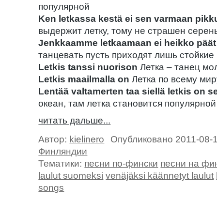
популярной
Ken letkassa kestä ei sen varmaan pikk
выдержит летку, тому не страшен серен
Jenkkaamme letkaamaan ei heikko päät 
танцевать пусть приходят лишь стойкие
Letkis tanssi nuorison
Летка – танец м
Letkis maailmalla on
Летка по всему мир
Lentää valtamerten taa siellä letkis on se
океан, там летка становится популярной
читать дальше...
Автор:
kielinero
Опубликовано 2011-08-
Финляндии
Тематики:
песни по-фински
песни на фи
laulut suomeksi
venäjäksi käännetyt laulut
songs