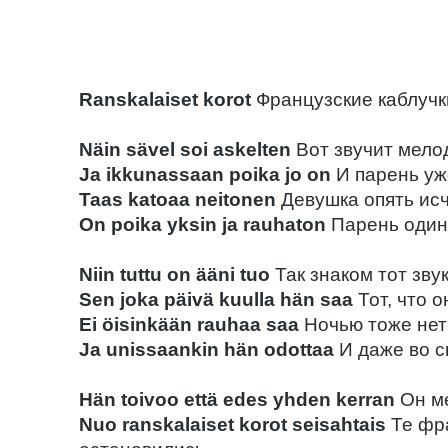
Ranskalaiset korot
Французские каблучк
Näin sävel soi askelten
Вот звучит мело
Ja ikkunassaan poika jo on
И парень уж
Taas katoaa neitonen
Девушка опять ис
On poika yksin ja rauhaton
Парень один
Niin tuttu on ääni tuo
Так знаком тот зву
Sen joka päivä kuulla hän saa
Тот, что 
Ei öisinkään rauhaa saa
Ночью тоже нет
Ja unissaankin hän odottaa
И даже во с
Hän toivoo että edes yhden kerran
Он ме
Nuo ranskalaiset korot seisahtais
Те фра