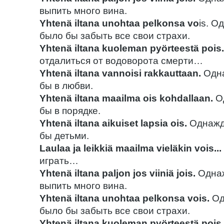
выпить много вина.
Yhtenä iltana unohtaa pelkonsa vo
is. 
было бы забыть все свои страхи.
Yhtenä iltana kuoleman pyörteestä pois.
отдалиться от водоворота смерти…
Yhtenä iltana vannoisi rakkauttaan.
Одна
бы в любви.
Yhtenä iltana maailma ois kohdallaan.
О
бы в порядке.
Yhtenä iltana aikuiset lapsia ois.
Однажд
бы детьми.
Laulaa ja leikkiä maailma vieläkin vois...
играть…
Yhtenä iltana paljon jos viiniä jois.
Однаж
выпить много вина.
Yhtenä iltana unohtaa pelkonsa vois.
Од
было бы забыть все свои страхи.
Yhtenä iltana kuoleman pyörteestä pois.