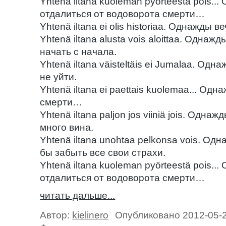
Yhtenä iltana kuoleman pyörteestä pois.
отдалиться от водоворота смерти…
Yhtenä iltana ei olis historiaa. Однажды
Yhtenä iltana alusta vois aloittaa. Одн
начать с начала.
Yhtenä iltana väisteltäis ei Jumalaa. Од
не уйти.
Yhtenä iltana ei paettais kuolemaa... Од
смерти…
Yhtenä iltana paljon jos viiniä jois. Одн
много вина.
Yhtenä iltana unohtaa pelkonsa vois. О
бы забыть все свои страхи.
Yhtenä iltana kuoleman pyörteestä pois.
отдалиться от водоворота смерти…
читать дальше...
Автор:
kielinero
Опубликовано 2012-05-