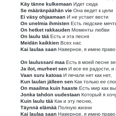
Käy tänne kulkemaan
Идет сюда
Se määränpäähän vie
Она ведет к цели
Ei väsy ohjaamaan
И не устает вести
On unelmia ihmisten
Есть людские мечт
On hetket rakkauden
Моменты любви
On laulu tää
Есть и эта песня
Meidän kaikkien
Всех нас
Kai laulaa saan
Наверное, я имею право
On laulussani maa
Есть в моей песне з
Ja ilot, murheet sen
И все ее радости, и
Vaan suru katoaa
И печали нет как нет,
Kun laulan jälleen sen
Как только ее сп
On maailma kuin haaste
Есть мир как в
Jonka tahdon uudestaan
Который я хоч
Kuin laulu tää
Как и эту песню,
Täynnä elämää
Полную жизни
Kai laulaa saan
Наверное, я имею право