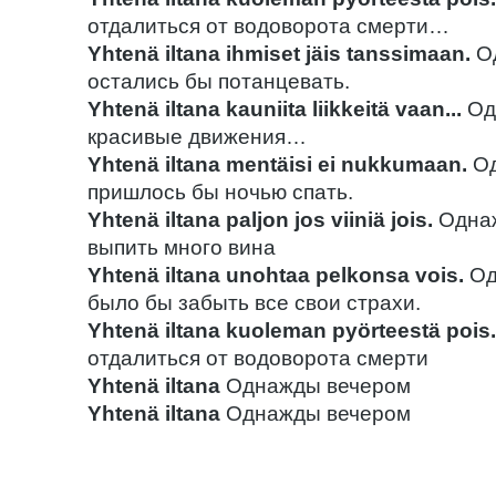
отдалиться от водоворота смерти…
Yhtenä iltana ihmiset jäis tanssimaan.
Од
остались бы потанцевать.
Yhtenä iltana kauniita liikkeitä vaan...
Од
красивые движения…
Yhtenä iltana mentäisi ei nukkumaan.
Од
пришлось бы ночью спать.
Yhtenä iltana paljon jos viiniä jois.
Однаж
выпить много вина
Yhtenä iltana unohtaa pelkonsa vois.
Од
было бы забыть все свои страхи.
Yhtenä iltana kuoleman pyörteestä pois.
отдалиться от водоворота смерти
Yhtenä iltana
Однажды вечером
Yhtenä iltana
Однажды вечером