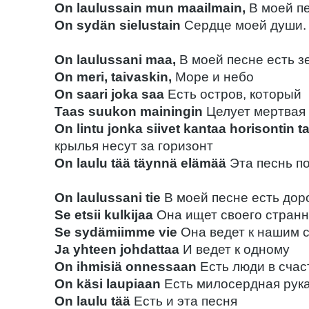
On laulussain mun maailmain,
В моей п
On sydän sielustain
Сердце моей души.
On laulussani maa,
В моей песне есть з
On meri, taivaskin,
Море и небо
On saari joka saa
Есть остров, который
Taas suukon mainingin
Целует мертвая
On lintu jonka siivet kantaa horisontin t
крылья несут за горизонт
On laulu tää täynnä elämää
Эта песнь п
On laulussani tie
В моей песне есть дор
Se etsii kulkijaa
Она ищет своего странн
Se sydämiimme vie
Она ведет к нашим 
Ja yhteen johdattaa
И ведет к одному
On ihmisiä onnessaan
Есть люди в счас
On käsi laupiaan
Есть милосердная рук
On laulu tää
Есть и эта песня