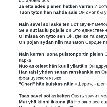
остановились
Ja että edes pienen hetken verran
И хот
Tuon tytön hän nähdä sais
Он смог бы у
Näin sävel soi askelten
Вот звучит мело
Se ainut laulu pojalle on
Это единственн
Oi missä on tyttö sen
Ой, где же та дев
On pojan sydän niin rauhaton
Сердце па
Näin kerran luona puistonportin pielen
О
парка
Nuo askeleet hän kuuli yllättäin
Он вдру
Hän taisi yhden sanan ranskankielen
Он
французском языке
"Cheri" hän kuiskas näin
«Шери», - шеп
Taas sävel soi askelten
Опять звучит ме
Mut yhä kiinni ikkuna jää
Но окно все е