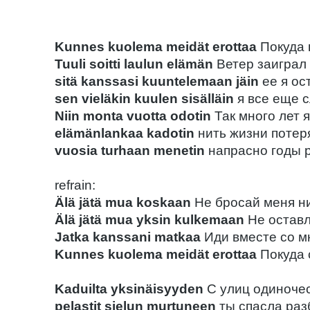
Kunnes kuolema meidät erottaa
Покуда 
Tuuli soitti laulun elämän
Ветер заиграл
sitä kanssasi kuuntelemaan jäin
ее я ос
sen vieläkin kuulen sisälläin
я все еще 
Niin monta vuotta odotin
Так много лет 
elämänlankaa kadotin
нить жизни потер
vuosia turhaan menetin
напрасно годы 
refrain:
Älä jätä mua koskaan
Не бросай меня н
Älä jätä mua yksin kulkemaan
Не оставл
Jatka kanssani matkaa
Иди вместе со м
Kunnes kuolema meidät erottaa
Покуда 
Kaduilta yksinäisyyden
С улиц одиноче
pelastit sielun murtuneen
ты спасла раз