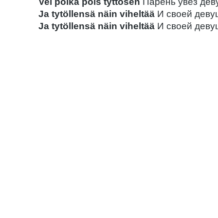
Vei poika pois tyttösen
Парень увёз дев
Ja tytöllensä näin viheltää
И своей девуш
Ja tytöllensä näin viheltää
И своей девуш