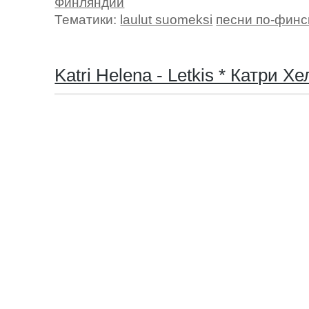
Финляндии
Тематики:
laulut suomeksi
песни по-финс
Katri Helena - Letkis * Катри Х