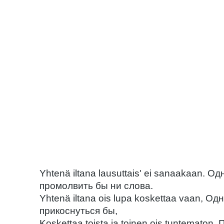
Yhtenä iltana lausuttais' ei sanaakaan. 
промолвить бы ни слова.
Yhtenä iltana ois lupa koskettaa vaan, 
прикоснуться бы,
Koskettaa toista ja toinen ois tuntematon