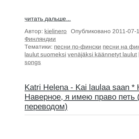
читать дальше...
Автор:
kielinero
Опубликовано 2011-07-
Финляндии
Тематики:
песни по-фински
песни на фи
laulut suomeksi
venäjäksi käännetyt laulut
songs
Katri Helena - Kai laulaa saan *
Наверное, я имею право петь 
переводом)