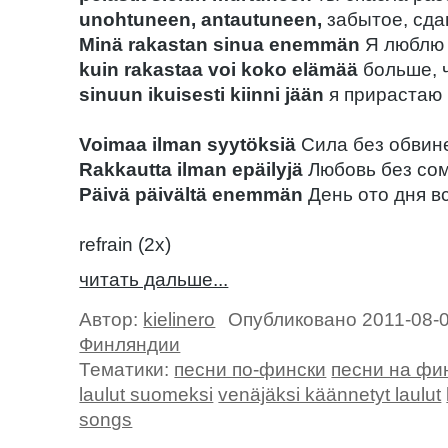
unohtuneen, antautuneen,
забытое, сд
Minä rakastan sinua enemmän
Я люблю 
kuin rakastaa voi koko elämää
больше, 
sinuun ikuisesti kiinni jään
я прирастаю 
Voimaa ilman syytöksiä
Сила без обвин
Rakkautta ilman epäilyjä
Любовь без со
Päivä päivältä enemmän
День ото дня в
refrain (2x)
читать дальше...
Автор:
kielinero
Опубликовано 2011-08-
Финляндии
Тематики:
песни по-фински
песни на фи
laulut suomeksi
venäjäksi käännetyt laulut
songs