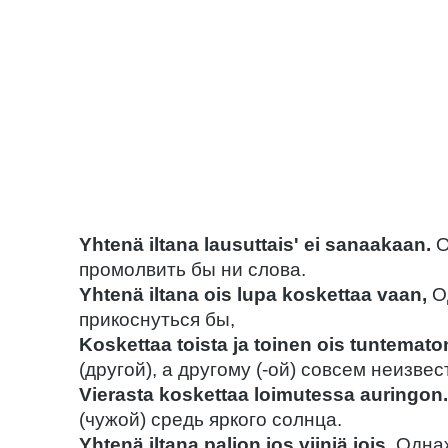
Yhtenä iltana lausuttais' ei sanaakaan.
О
промолвить бы ни слова.
Yhtenä iltana ois lupa koskettaa vaan,
О
прикоснуться бы,
Koskettaa toista ja toinen ois tuntemato
(другой), а другому (-ой) совсем неизвес
Vierasta koskettaa loimutessa auringon
(чужой) средь яркого солнца.
Yhtenä iltana paljon jos viiniä jois.
Однаж