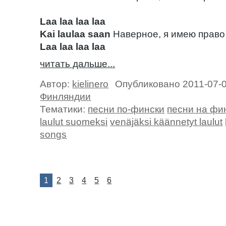
Laa laa laa laa
Kai laulaa saan
Наверное, я имею право
Laa laa laa laa
читать дальше...
Автор:
kielinero
Опубликовано 2011-07-
Финляндии
Тематики:
песни по-фински
песни на фи
laulut suomeksi
venäjäksi käännetyt laulut
songs
1
2
3
4
5
6