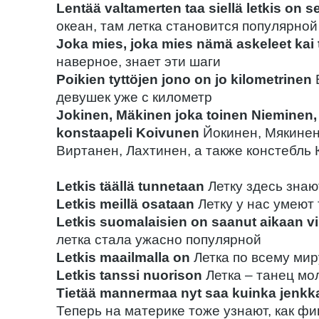
Lentää valtamerten taa siellä letkis on se
океан, там летка становится популярной
Joka mies, joka mies nämä askeleet kai 
наверное, знает эти шаги
Poikien tyttöjen jono on jo kilometrinen
девушек уже с километр
Jokinen, Mäkinen joka toinen Nieminen,
konstaapeli Koivunen
Йокинен, Мякинен
Виртанен, Лахтинен, а также констебль
Letkis täällä tunnetaan
Летку здесь знаю
Letkis meillä osataan
Летку у нас умеют
Letkis suomalaisien on saanut aikaan vi
летка стала ужасно популярной
Letkis maailmalla on
Летка по всему мир
Letkis tanssi nuorison
Летка – танец м
Tietää mannermaa nyt saa kuinka jenkka
Теперь на материке тоже узнают, как фи