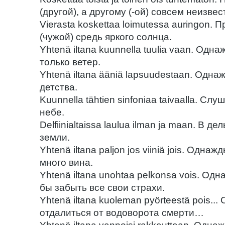
(другой), а другому (-ой) совсем неизвес
Vierasta koskettaa loimutessa auringon. 
(чужой) средь яркого солнца.
Yhtenä iltana kuunnella tuulia vaan. Од
только ветер.
Yhtenä iltana ääniä lapsuudestaan. Одна
детства.
Kuunnella tähtien sinfoniaa taivaalla. С
небе.
Delfiinialtaissa laulua ilman ja maan. В 
земли.
Yhtenä iltana paljon jos viiniä jois. Одн
много вина.
Yhtenä iltana unohtaa pelkonsa vois. О
бы забыть все свои страхи.
Yhtenä iltana kuoleman pyörteestä pois.
отдалиться от водоворота смерти…