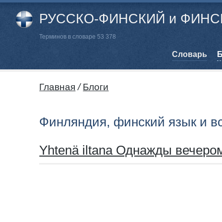
РУССКО-ФИНСКИЙ и ФИНСК
Терминов в словаре 53 378
Cловарь
Б
Главная
/
Блоги
Финляндия, финский язык и в
Yhtenä iltana Однажды вечеро