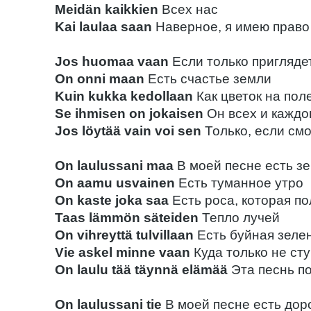
Meidän kaikkien
Всех нас
Kai laulaa saan
Наверное, я имею право
Jos huomaa vaan
Если только пригляде
On onni maan
Есть счастье земли
Kuin kukka kedollaan
Как цветок на пол
Se ihmisen on jokaisen
Он всех и каждо
Jos löytää vain voi sen
Только, если см
On laulussani maa
В моей песне есть з
On aamu usvainen
Есть туманное утро
On kaste joka saa
Есть роса, которая по
Taas lämmön säteiden
Тепло лучей
On vihreyttä tulvillaan
Есть буйная зеле
Vie askel minne vaan
Куда только не ст
On laulu tää täynnä elämää
Эта песнь п
On laulussani tie
В моей песне есть дор