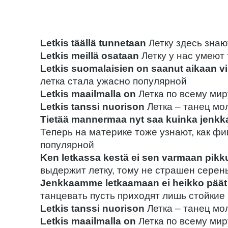
Letkis täällä tunnetaan
Летку здесь знаю
Letkis meillä osataan
Летку у нас умеют
Letkis suomalaisien on saanut aikaan vi
летка стала ужасно популярной
Letkis maailmalla on
Летка по всему мир
Letkis tanssi nuorison
Летка – танец м
Tietää mannermaa nyt saa kuinka jenkka
Теперь на материке тоже узнают, как фи
популярной
Ken letkassa kestä ei sen varmaan pikk
выдержит летку, тому не страшен серен
Jenkkaamme letkaamaan ei heikko päät 
танцевать пусть приходят лишь стойкие
Letkis tanssi nuorison
Летка – танец м
Letkis maailmalla on
Летка по всему мир