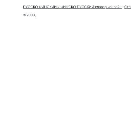
РУССКО-ФИНСКИЙ и ФИНСКО-РУССКИЙ словарь онлайн
|
Ста
© 2008,