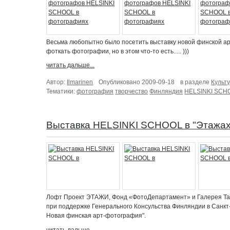
Весьма любопытно было посетить выставку новой финской арт-
фоткать фотографии, но в этом что-то есть..... )))
читать дальше...
Автор:
Ilmarinen
Опубликовано 2009-09-18
в разделе
Культ
Тематики:
фотография
творчество
Финляндия
HELSINKI SCH
Выставка HELSINKI SCHOOL в "Этажах
Лофт Проект ЭТАЖИ, Фонд «ФотоДепартамент» и Галерея Ta
при поддержке Генерального Консульства Финляндии в Санкт
Новая финская арт-фотография".
читать дальше...