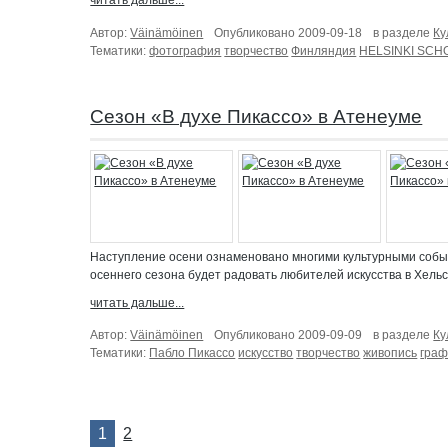
Автор:
Väinämöinen
Опубликовано 2009-09-18
в разделе
Ку
Тематики:
фотография
творчество
Финляндия
HELSINKI SCH
Сезон «В духе Пикассо» в Атенеуме
Наступление осени ознаменовано многими культурными событи
осеннего сезона будет радовать любителей искусства в Хельс
читать дальше...
Автор:
Väinämöinen
Опубликовано 2009-09-09
в разделе
Ку
Тематики:
Пабло Пикассо
искусство
творчество
живопись
граф
1
2