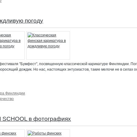
е
ождливую погоду
о фестиваля "Бумфест", посвященную классической карикатуре Финляндии. Пог
моросящий дождик. Но нас, настоящих энтузиастов, такие мелочи не в силах о
ура Финляндии
орчество
I SCHOOL в фотографиях