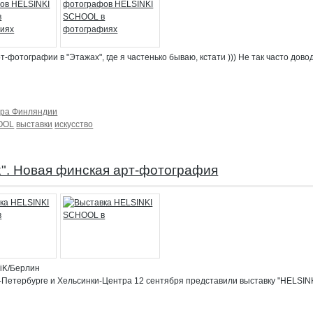
фотографии в "Этажах", где я частенько бываю, кстати ))) Не так часто дово
ура Финляндии
OOL
выставки
искусство
". Новая финская арт-фотография
iK/Берлин
-Петербурге и Хельсинки-Центра 12 сентября представили выставку "HELSI