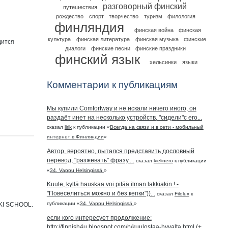
разговорный финский
путешествия
рождество
спорт
творчество
туризм
филология
финляндия
финская война
финская
культура
финская литература
финская музыка
финские
дится
диалоги
финские песни
финские праздники
финский язык
хельсинки
языки
Комментарии к публикациям
Мы купили Comfortway и не искали ничего иного, он
раздаёт инет на несколько устройств, "сидели"с его...
сказал
lirik
к публикации «
Всегда на связи и в сети - мобильный
интернет в Финляндии
»
Автор, вероятно, пытался представить дословный
перевод, "разжевать" фразу....
сказал
kielinero
к публикации
«
34. Vappu Helsingissä.
»
Kuule, kyllä hauskaa voi pitää ilman lakkiakin ! -
"Повеселиться можно и без кепки"))...
сказал
Filolux
к
публикации «
34. Vappu Helsingissä.
»
NKI SCHOOL.
если кого интересует продолжение:
http://finnish4u.blogspot.com/p/kuulostaa-hyvalta.html (+