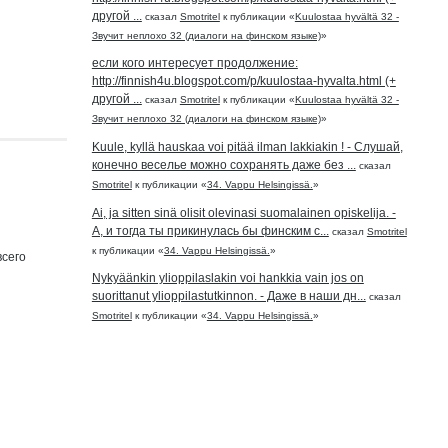
другой ...
сказал
Smotritel
к публикации «
Kuulostaa hyvältä 32 -
Звучит неплохо 32 (диалоги на финском языке)
»
если кого интересует продолжение:
http://finnish4u.blogspot.com/p/kuulostaa-hyvalta.html (+
другой ...
сказал
Smotritel
к публикации «
Kuulostaa hyvältä 32 -
Звучит неплохо 32 (диалоги на финском языке)
»
Kuule, kyllä hauskaa voi pitää ilman lakkiakin ! - Слушай,
конечно веселье можно сохранять даже без ...
сказал
Smotritel
к публикации «
34. Vappu Helsingissä.
»
Ai, ja sitten sinä olisit olevinasi suomalainen opiskelija. -
А, и тогда ты прикинулась бы финским с...
сказал
Smotritel
к публикации «
34. Vappu Helsingissä.
»
всего
Nykyäänkin ylioppilaslakin voi hankkia vain jos on
suorittanut ylioppilastutkinnon. - Даже в наши дн...
сказал
Smotritel
к публикации «
34. Vappu Helsingissä.
»