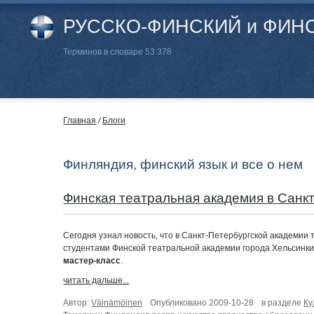
РУССКО-ФИНСКИЙ и ФИНС
Терминов в словаре 53 378
Главная
/
Блоги
Финляндия, финский язык и все о нем
Финская театральная академия в Санк
Сегодня узнал новость, что в Санкт-Петербургской академии т
студентами Финской театральной академии города Хельсинки
мастер-класс
.
читать дальше...
Автор:
Väinämöinen
Опубликовано 2009-10-28
в разделе
Ку