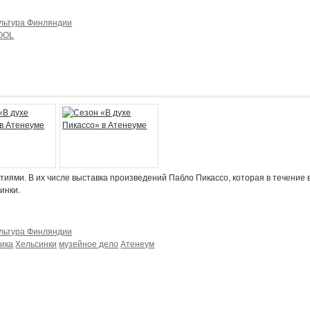
льтура Финляндии
OOL
ями. В их числе выставка произведений Пабло Пикассо, которая в течение 
инки.
льтура Финляндии
ика
Хельсинки
музейное дело
Атенеум