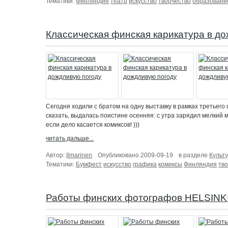
Тематики:
Финляндия
театр
искусство
творчество
образовани
Классическая финская карикатура в д
Сегодня ходили с братом на одну выставку в рамках третьег
сказать, выдалась поистине осенняя: с утра зарядил мелкий 
если дело касается комиксов! )))
читать дальше...
Автор:
Ilmarinen
Опубликовано 2009-09-19
в разделе
Культ
Тематики:
Бумфест
искусство
графика
комиксы
Финляндия
тв
Работы финских фотографов HELSINK