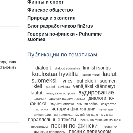
Финны и спорт
Финское общество
Природа и экология
Блог разработчиков fin2rus
Говорим по-фински - Puhumme
suomea
Публикации по тематикам
ода, надо
становить,
dialogit
finnish songs
dialogit suomeksi
kuulostaa hyvältä
laulut
laulun teksti
suomeksi
lyrics
puhekieli
suomen
kieli
venäjäksi käännetyt
suomi
talvisota
аудирование
laulut
аландские острова
диалоги по-
диалоги
диалоги на двух языках
фински
звучит неплохо
зимняя война
искусство
история финляндии
история
культура
финляндии
лингвистика
музейное дело
музыка
параллельные тексты
песни на финском языке с
песни по-фински
переводом
песни по-
песни с переводом
фински с переводом