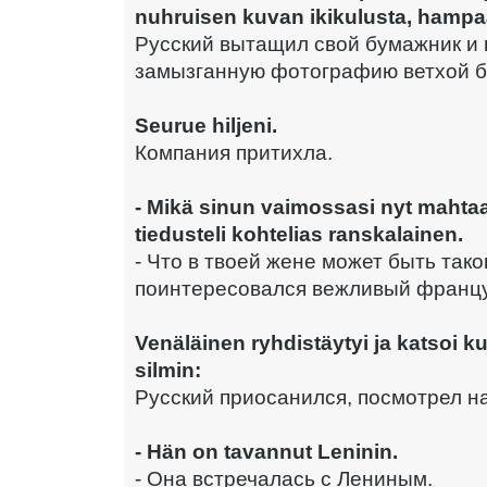
nuhruisen kuvan ikikulusta, ham
Русский вытащил свой бумажник и 
замызганную фотографию ветхой б
Seurue hiljeni.
Компания притихла.
- Mikä sinun vaimossasi nyt mahtaa 
tiedusteli kohtelias ranskalainen.
- Что в твоей жене может быть тако
поинтересовался вежливый францу
Venäläinen ryhdistäytyi ja katsoi k
silmin:
Русский приосанился, посмотрел н
- Hän on tavannut Leninin.
- Она встречалась с Лениным.