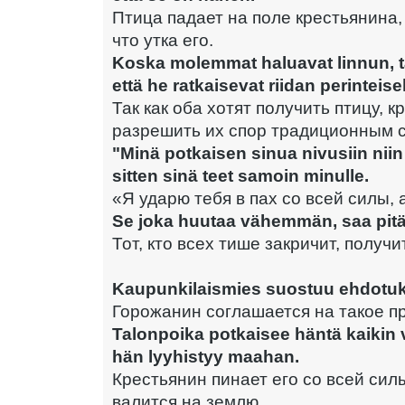
Птица падает на поле крестьянина, 
что утка его.
Koska molemmat haluavat linnun, t
että he ratkaisevat riidan perinteisel
Так как оба хотят получить птицу, 
разрешить их спор традиционным 
"Minä potkaisen sinua nivusiin niin
sitten sinä teet samoin minulle.
«Я ударю тебя в пах со всей силы, 
Se joka huutaa vähemmän, saa pitä
Тот, кто всех тише закричит, получи
Kaupunkilaismies suostuu ehdotu
Горожанин соглашается на такое п
Talonpoika potkaisee häntä kaikin v
hän lyyhistyy maahan.
Крестьянин пинает его со всей силы
валится на землю.