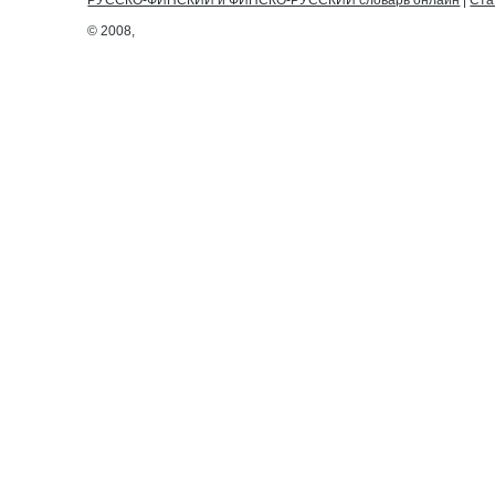
РУССКО-ФИНСКИЙ и ФИНСКО-РУССКИЙ словарь онлайн
|
Ста
© 2008,