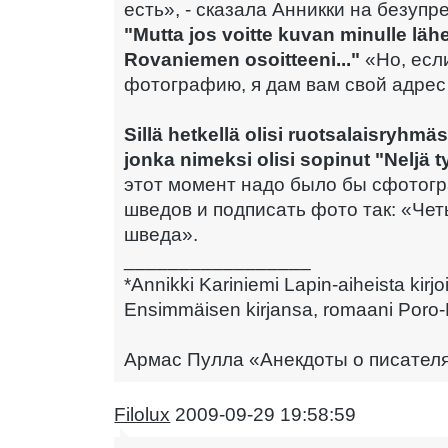
есть», - сказала Анникки на безуп
"Mutta jos voitte kuvan minulle lähet
Rovaniemen osoitteeni..."
«Но, есл
фотографию, я дам вам свой адре
Sillä hetkellä olisi ruotsalaisryhm
jonka nimeksi olisi sopinut "Neljä t
этот момент надо было бы сфотог
шведов и подписать фото так: «Че
шведа».
_________________
*Annikki Kariniemi Lapin-aiheista kirjoitt
Ensimmäisen kirjansa, romaani Poro-K
Армас Пулла «Анекдоты о писател
Filolux
2009-09-29 19:58:59