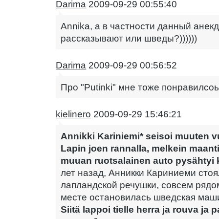
Darima
2009-09-29 00:55:40
Annika, а в частности данный ане
рассказывают или шведы?))))))
Darima
2009-09-29 00:56:52
Про "Putinki" мне тоже понравилсоь))
kielinero
2009-09-29 15:46:21
Annikki Kariniemi* seisoi muuten vu
Lapin joen rannalla, melkein maant
muuan ruotsalainen auto pysähtyi 
лет назад, Анникки Кариниеми стоя
лапландской речушки, совсем рядом
месте остановилась шведская маш
Siitä lappoi tielle herra ja rouva ja p