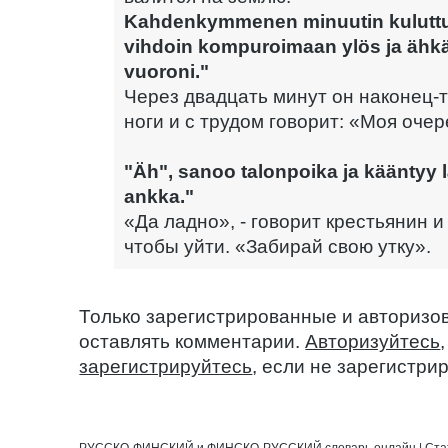
Kahdenkymmenen minuutin kulutt
vihdoin kompuroimaan ylös ja ähk
vuoroni."
Через двадцать минут он наконец-
ноги и с трудом говорит: «Моя очер
"Äh", sanoo talonpoika ja kääntyy 
ankka."
«Да ладно», - говорит крестьянин и
чтобы уйти. «Забирай свою утку».
Только зарегистрированные и авторизо
оставлять комментарии.
Авторизуйтесь
зарегистрируйтесь
, если не зарегистри