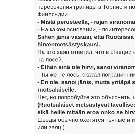
пересечения границы в Торнио и п
Финляндии.
- Mistä perusteella, - rajan viranom
- На каком основании, - поинтерес
Siihen jänis vastasi, että Ruotsissa
hirvenmetsästyskausi.
На это заяц ответил, что в Швеции
на лосей.
- Ethän sinä ole hirvi, sanoi virano
- Ты же не лось, сказал пограничник
- En ole, sanoi jänis, mutta yritäpä s
ruotsalaiselle.
Нет, но попробуйте это объяснить 
(Ruotsalaiset metsästyvät tavallise
eikä heille mitään eroa onko se hirvi
Шведы обычно охотятся пьяные и и
или заяц.)