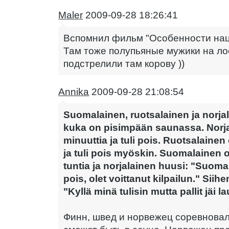
Maler
2009-09-28 18:26:41
Вспомнил фильм "Особенности нац
Там тоже полупьяные мужики на ло
подстрелили там корову ))
Annika
2009-09-28 21:08:54
Suomalainen, ruotsalainen ja norjala
kuka on pisimpään saunassa. Norj
minuuttia ja tuli pois. Ruotsalainen 
ja tuli pois myöskin. Suomalainen o
tuntia ja norjalainen huusi: "Suomal
pois, olet voittanut kilpailun." Sii
"Kyllä minä tulisin mutta pallit jäi la
Финн, швед и норвежец соревновал