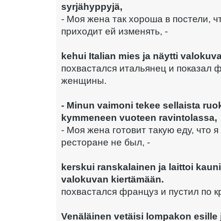
syrjähyppyjä,
- Моя жена так хороша в постели, ч
приходит ей изменять, -
kehui Italian mies ja näytti valokuv
похвастался итальянец и показал 
женщины.
- Minun vaimoni tekee sellaista ruo
kymmeneen vuoteen ravintolassa,
- Моя жена готовит такую еду, что я
ресторане не был, -
kerskui ranskalainen ja laittoi kau
valokuvan kiertämään.
похвастался француз и пустил по к
Venäläinen vetäisi lompakon esille j