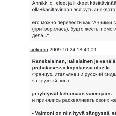
Annikki oli eleet ja liikkeet käsittävi
olla+käsittävinään вся суть анекдота:
его можно перевести как "Анникки 
(притворилась), будто жесты помог
дела..."
kielinero
2009-10-24 18:40:09
Ranskalainen, italialainen ja venälä
prahalaisessa kapakassa oluella
Француз, итальянец и русский сиде
за кружкой пива
ja ryhtyivät kehumaan vaimojaan.
и принялись расхваливать своих же
- Vaimoni on niin hyvä sängyssä, et