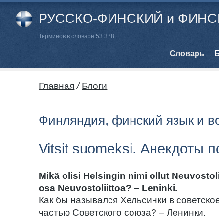
РУССКО-ФИНСКИЙ и ФИНСК
Терминов в словаре 53 378
Cловарь
Б
Главная
/
Блоги
Финляндия, финский язык и в
Vitsit suomeksi. Анекдоты 
Mikä olisi Helsingin nimi ollut Neuvostol
osa Neuvostoliittoa? – Leninki.
Как бы назывался Хельсинки в советско
частью Советского союза? – Ленинки.