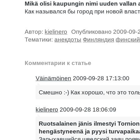
Mikä olisi kaupungin nimi uuden vallan 
Как назывался бы город при новой власт
Автор:
kielinero
Опубликовано 2009-09-
Тематики:
анекдоты
Финляндия
финский
Комментарии к статье
Väinämöinen
2009-09-28 17:13:00
Смешно :-) Как хорошо, что это тол
kielinero
2009-09-28 18:06:09
Ruotsalainen jänis ilmestyi Tornion 
hengästyneenä ja pyysi turvapaik
Запыхавшийся шведский заяц появи