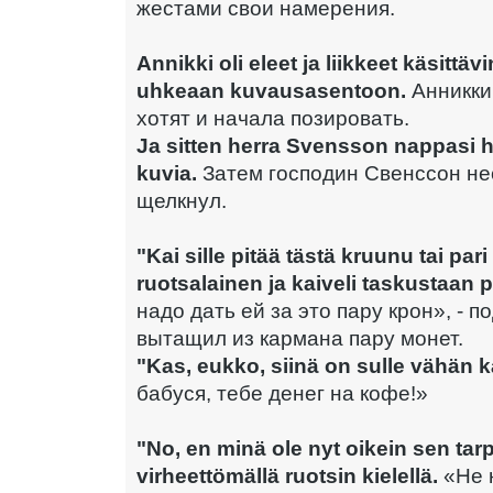
жестами свои намерения.
Annikki oli eleet ja liikkeet käsittäv
uhkeaan kuvausasentoon.
Анникки 
хотят и начала позировать.
Ja sitten herra Svensson nappasi
kuvia.
Затем господин Свенссон не
щелкнул.
"Kai sille pitää tästä kruunu tai par
ruotsalainen ja kaiveli taskustaan pa
надо дать ей за это пару крон», - 
вытащил из кармана пару монет.
"Kas, eukko, siinä on sulle vähän 
бабуся, тебе денег на кофе!»
"No, en minä ole nyt oikein sen tar
virheettömällä ruotsin kielellä.
«Не 