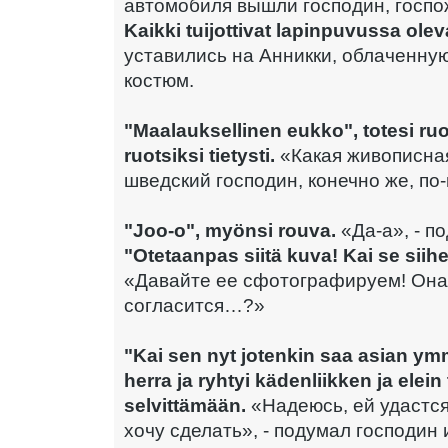
автомобиля вышли господин, госпо
Kaikki tuijottivat lapinpuvussa ole
уставились на Анникки, облаченну
костюм.
"Maalauksellinen eukko", totesi ruo
ruotsiksi tietysti.
«Какая живописная
шведский господин, конечно же, по
"Joo-o", myönsi rouva.
«Да-а», - п
"Otetaanpas siitä kuva! Kai se siih
«Давайте ее сфотографируем! Она
согласится…?»
"Kai sen nyt jotenkin saa asian ym
herra ja ryhtyi kädenliikken ja elein
selvittämään.
«Надеюсь, ей удастся 
хочу сделать», - подумал господин