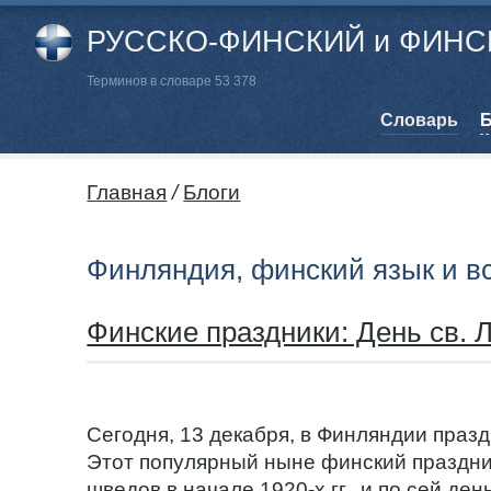
РУССКО-ФИНСКИЙ и ФИНСК
Терминов в словаре 53 378
Cловарь
Б
Главная
/
Блоги
Финляндия, финский язык и в
Финские праздники: День св. 
Сегодня, 13 декабря, в Финляндии праз
Этот популярный ныне финский праздни
шведов в начале 1920-х гг., и по сей де