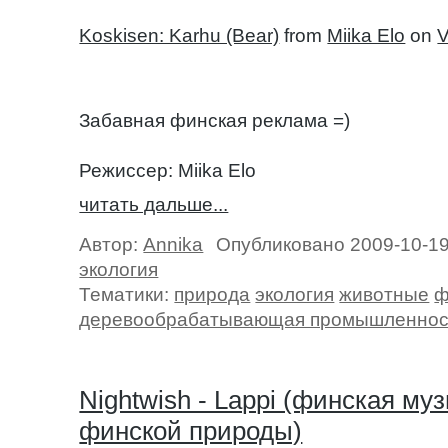
Koskisen: Karhu (Bear)
from
Miika Elo
on
Забавная финская реклама =)
Режиссер: Miika Elo
читать дальше...
Автор:
Annika
Опубликовано 2009-10-1
экология
Тематики:
природа
экология
животные
ф
деревообрабатывающая промышленнос
Nightwish - Lappi (финская му
финской природы)