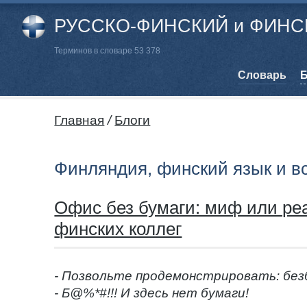
РУССКО-ФИНСКИЙ и ФИНСК
Терминов в словаре 53 378
Cловарь
Б
Главная
/
Блоги
Финляндия, финский язык и в
Офис без бумаги: миф или ре
финских коллег
- Позвольте продемонстрировать: без
- Б@%*#!!! И здесь нет бумаги!