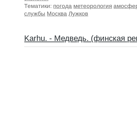
Тематики:
погода
метеорология
амосфер
службы
Москва
Лужков
Karhu. - Медведь. (финская р